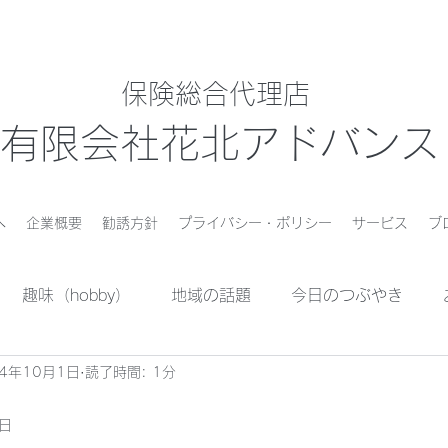
保険総合代理店
有限会社花北アドバンス
へ
企業概要
勧誘方針
プライバシー・ポリシー
サービス
ブ
趣味（hobby）
地域の話題
今日のつぶやき
24年10月1日
読了時間: 1分
7日