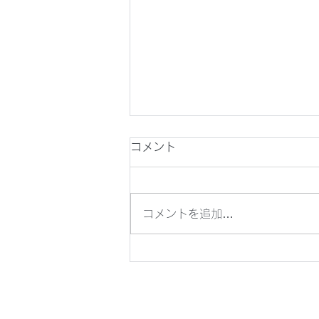
夏季休業のお知らせ
コメント
いつもお世話になっております。
花北アドバンスのブログ担当菊池
です。 タイトルにございますよ
コメントを追加…
うに本年も夏季休業の期間がござ
いますので お知らせいたしま
す。 熊本地震や、岩手県でも大
雨の影響での災害が発生しており
ます。 また、熱中症などにもご
注意いただきながらお過ごしくだ