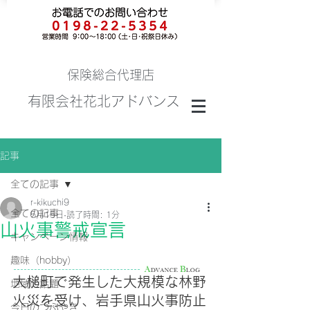
保険総合代理店
有限会社花北アドバンス
記事
全ての記事
r-kikuchi9
全ての記事
5月15日
読了時間: 1分
山火事警戒宣言
キャンペーン情報
趣味（hobby）
大槌町で発生した大規模な林野
地域の話題
火災を受け、岩手県山火事防止
今日のつぶやき