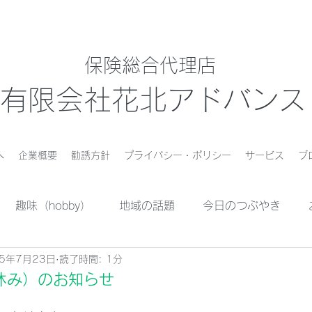
保険総合代理店
有限会社花北アドバンス
へ
企業概要
勧誘方針
プライバシー・ポリシー
サービス
ブ
趣味（hobby）
地域の話題
今日のつぶやき
25年7月23日
読了時間: 1分
休み）のお知らせ