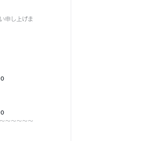
い申し上げま
０
０
～～～～～～