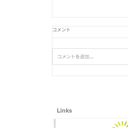
夏季休業のお知らせ
コメント
いつもお世話になっております。
花北アドバンスのブログ担当菊池
です。 タイトルにございますよ
コメントを追加…
うに本年も夏季休業の期間がござ
いますので お知らせいたしま
す。 熊本地震や、岩手県でも大
雨の影響での災害が発生しており
ます。 また、熱中症などにもご
注意いただきながらお過ごしくだ
さい。 緊急時には下記のご連絡
Links
先までご連絡をお願いいたしま
す。 ～～～～～～～～～～～～
～～～～～～～～～～～～～～～