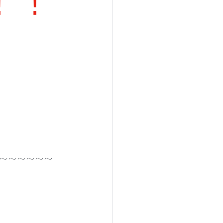
！！
～～～～～～