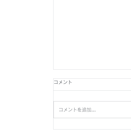
コメント
コメントを追加…
第33回 石鳥谷の花火 夢ま