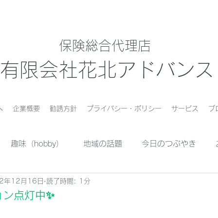
保険総合代理店
有限会社花北アドバンス
へ
企業概要
勧誘方針
プライバシー・ポリシー
サービス
ブ
趣味（hobby）
地域の話題
今日のつぶやき
22年12月16日
読了時間: 1分
ョン点灯中✨