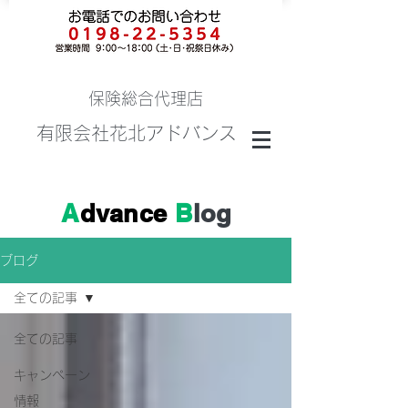
保険総合代理店
有限会社花北アドバンス
A
dvance
B
log
ブログ
全ての記事
全ての記事
キャンペーン
情報