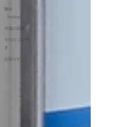
趣味
（hobby）
地域の話題
今日のつぶや
き
お知らせ