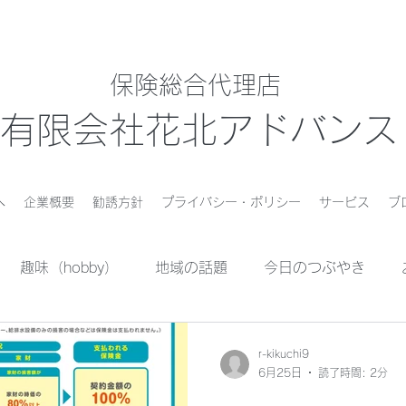
保険総合代理店
有限会社花北アドバンス
へ
企業概要
勧誘方針
プライバシー・ポリシー
サービス
ブ
趣味（hobby）
地域の話題
今日のつぶやき
r-kikuchi9
6月25日
読了時間: 2分