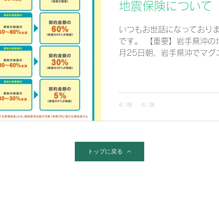
地震保険について
いつもお世話になっておりま
です。 【重要】岩手県沖の
月25日朝、岩手県沖でマグ
し、県内でも強い揺れが観測
認が進む中、当社ではお客
用に関する重要なご案内をお
概要 発生日時：2026年6月
岩手県沖 規模：M6.9 最
津波の心配：なし ■ まず
た地域では、建物や地盤に
ます。 建物のひび割れ・傾
トップに戻る
の転倒 ガラス破損 電気機
合は、無理に触らず安全を
願いいたします。 ■【重要
について 今回のような地震
では補償されないケースが
非常に重要です。 ● 地震