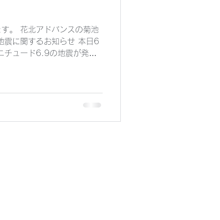
す。 花北アドバンスの菊池
地震に関するお知らせ 本日6
ニチュード6.9の地震が発生
されました。 被害状況の確
様の安全確保と、保険のご活
届けいたします。 ■ 地震の
25日 7時30分頃 震源地：
大震度：6強（青森県階上町）
は安全の確認を 揺れの強かっ
影響が出ている可能性があり
き 屋根瓦や外壁の落下 家具
器の異常 これらが見られる場
確保した上で、写真撮影をお
】地震保険・火災保険の補償
による損害は、火災保険だけ
多く、地震保険の加入状況が
保険で補償される主な損害 建物